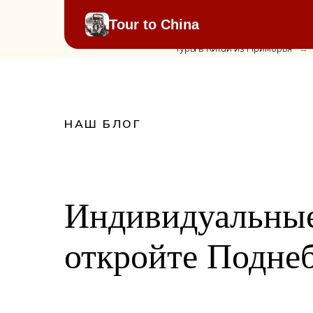
Tour to China
Туры в Китай из Приморья
→
НАШ БЛОГ
Индивидуальные
откройте Подне