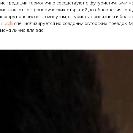
тние традиции гармонично соседствуют с футуристичными м
риантов: от гастрономических открытий до обновления гар
 маршрут расписан по минутам, а туристы привязаны к больш
Tourch
специализируется на создании авторских поездок. 
мана лично для вас.