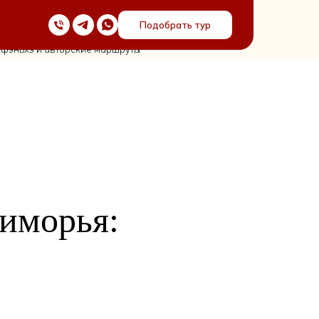
Подобрать тур
йфэньхэ и авторские маршруты
иморья: