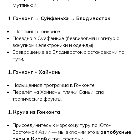
Мутяньюй.
Гонконг → Суйфэньхэ → Владивосток
Шоппинг в Гонконге.
Поездка в Суйфэньхэ (безвизовый шоп‑тур с
закупками электроники и одежды).
Возвращение во Владивосток с остановками по
пути.
Гонконг + Хайнань
Насыщенная программа в Гонконге.
Перелёт на Хайнань: пляжи Саньи, спа,
тропические фрукты.
Круиз из Гонконга
Присоединитесь к морскому туру по Юго-
Восточной Азии — мы включим это в
автобусные
туры в Китай
с трансферами.