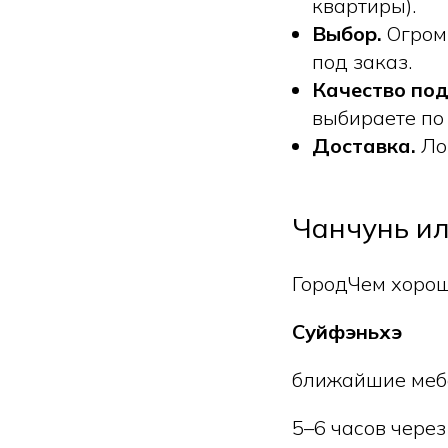
квартиры).
Выбор.
Огромн
под заказ.
Качество под
выбираете по
Доставка.
Лог
Чанчунь ил
ГородЧем хоро
Суйфэньхэ
ближайшие мебе
5–6 часов чере