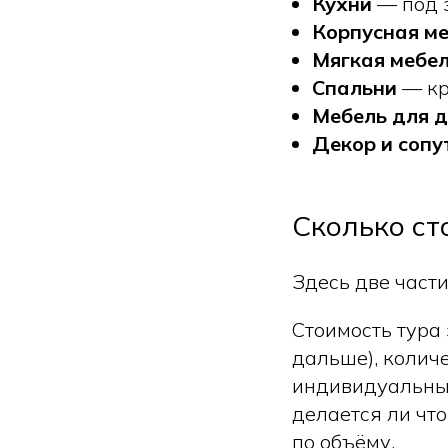
Кухни
— под з
Корпусная м
Мягкая мебе
Спальни
— кр
Мебель для д
Декор и сопу
Сколько ст
Здесь две част
Стоимость тура
дальше), колич
индивидуальный)
делается ли что
по объёму.