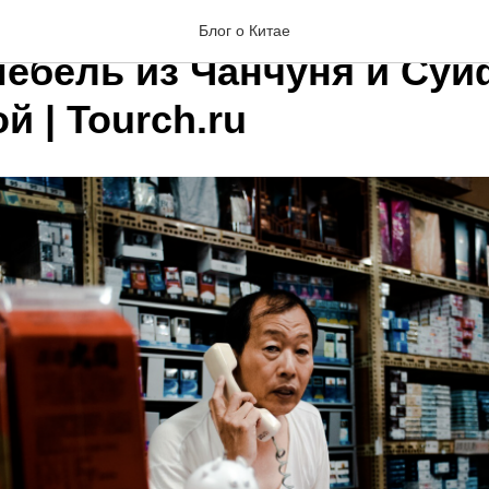
ый тур в Китай из Влад
Блог о Китае
мебель из Чанчуня и Суй
й | Tourch.ru