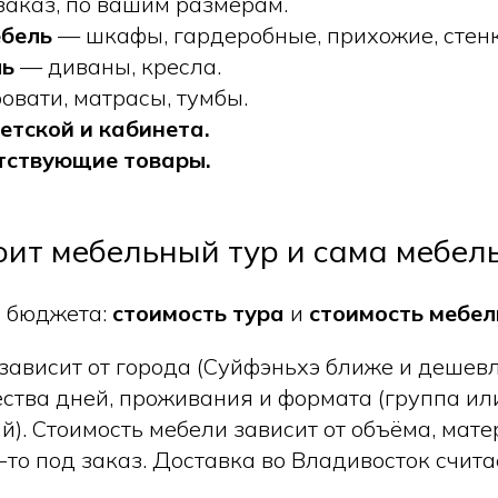
аказ, по вашим размерам.
ебель
— шкафы, гардеробные, прихожие, стенк
ль
— диваны, кресла.
овати, матрасы, тумбы.
етской и кабинета.
тствующие товары.
оит мебельный тур и сама мебел
и бюджета:
стоимость тура
и
стоимость мебел
 зависит от города (Суйфэньхэ ближе и дешев
ества дней, проживания и формата (группа ил
. Стоимость мебели зависит от объёма, матер
-то под заказ. Доставка во Владивосток счит