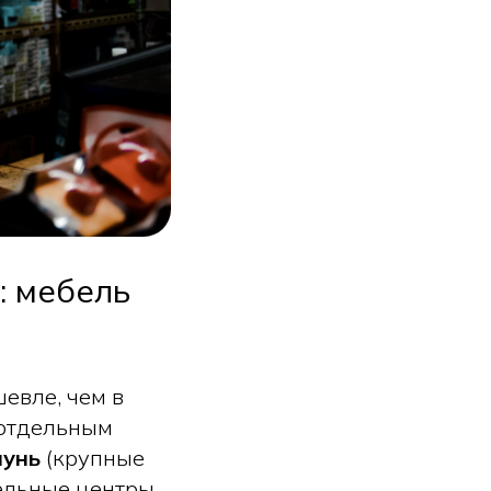
: мебель
евле, чем в
отдельным
чунь
(крупные
льные центры,