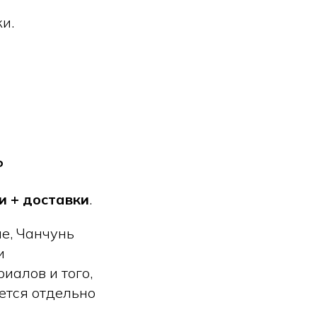
и.
ь
и + доставки
.
ле, Чанчунь
и
иалов и того,
ается отдельно