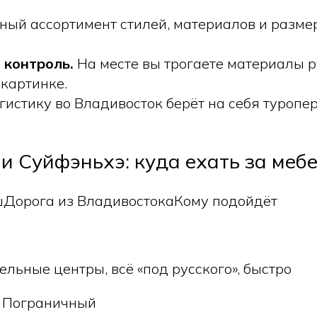
ый ассортимент стилей, материалов и разме
 контроль.
На месте вы трогаете материалы р
 картинке.
истику во Владивосток берёт на себя туропер
и Суйфэньхэ: куда ехать за меб
шДорога из ВладивостокаКому подойдёт
льные центры, всё «под русского», быстро
з Пограничный