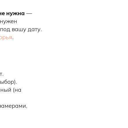
не нужна
—
 нужен
под вашу дату.
орья
.
т.
ыбор).
чный (на
замерами,