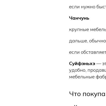
если нужно быст
Чанчунь
крупные мебель
дальше, обычно 
если обставляе
Суйфэньхэ
— эт
удобно, продав
мебельные фабр
Что покупа