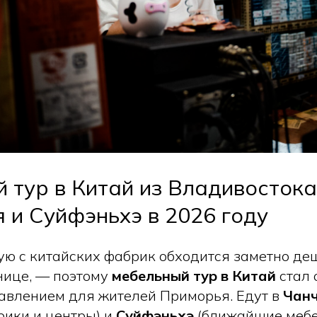
 тур в Китай из Владивостока
я и Суйфэньхэ в 2026 году
ю с китайских фабрик обходится заметно деш
нице, — поэтому
мебельный тур в Китай
стал 
влением для жителей Приморья. Едут в
Чан
ики и центры) и
Суйфэньхэ
(ближайшие мебе