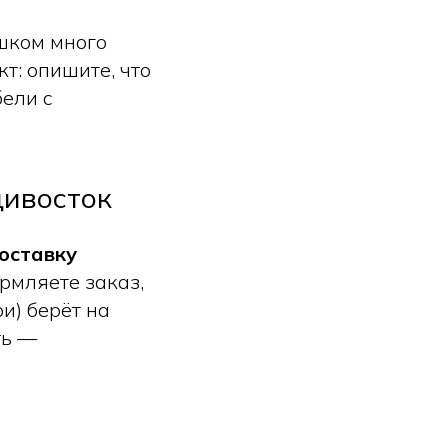
шком много
т: опишите, что
бели с
дивосток
оставку
ормляете заказ,
и) берёт на
ть —