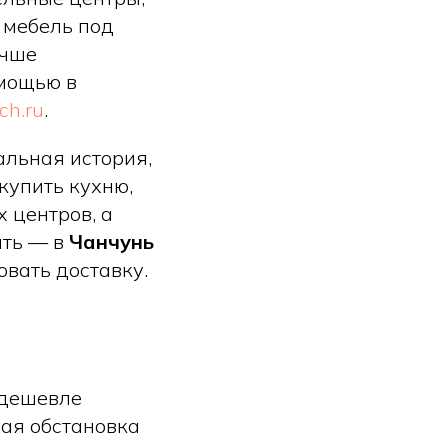
 мебель под
учше
омощью в
ch.ru
.
альная история,
купить кухню,
 центров, а
ать — в
Чанчунь
зовать доставку.
 дешевле
ая обстановка