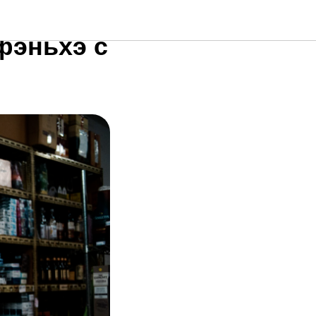
ивостока
фэньхэ с