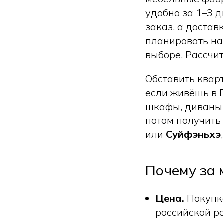
удобно за 1–3 
заказ, а достав
планировать на
выборе. Рассчи
Обставить квар
если живёшь в 
шкафы, диваны 
потом получить 
или
Суйфэньхэ
Почему за 
Цена.
Покупка
российской р