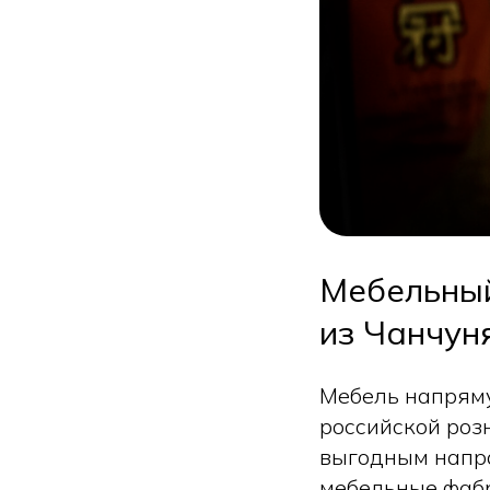
Мебельный
из Чанчун
Мебель напряму
российской роз
выгодным напра
мебельные фабр