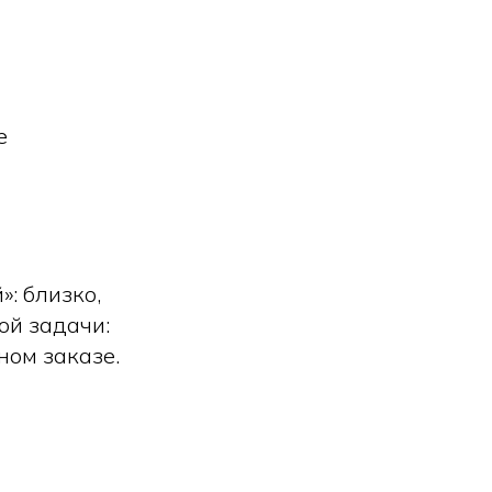
е
: близко,
ой задачи:
ном заказе.