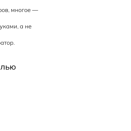
ров, многое —
уками, а не
атор.
елью